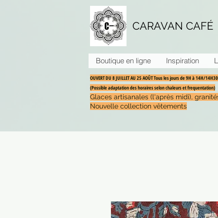
CARAVAN CAFÉ
Boutique en ligne
Inspiration
L
OUVERT DU 8 JUILLET AU 25 AOÛT Tous les jours de 9H à 14H/14H
(Possible adaptation des horaires selon chaleurs et frequentation)
Glaces artisanales (l'après midi), grani
Nouvelle collection vêtements