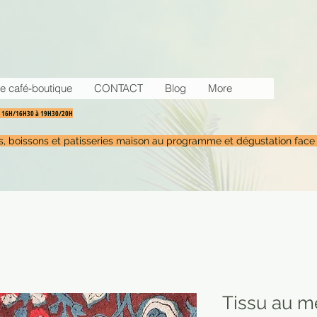
e café-boutique
CONTACT
Blog
More
30 16H/16H30 à 19H30/20H
tés, boissons et patisseries maison au programme et dégustation face
Tissu au m