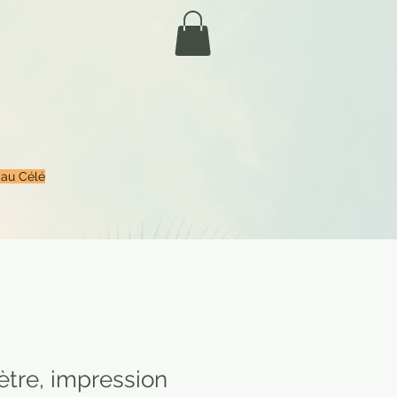
 au Célé
ètre, impression