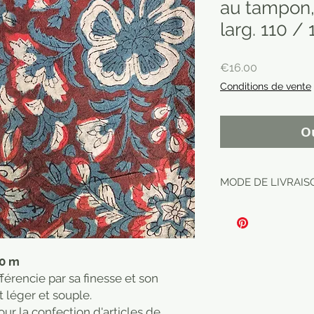
au tampon, 
larg. 110 /
Price
€16.00
Conditions de vente
O
MODE DE LIVRAISO
40 m
fférencie par sa finesse et son
t léger et souple.
our la confection d'articles de