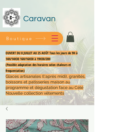
Caravan
Boutique
OUVERT DU 8 JUILLET AU 25 AOÛT Tous les jours de 9H à
14H/14H30 16H/16H30 à 19H30/20H
(Possible adaptation des horaires selon chaleurs et
frequentation)
Glaces artisanales (l'après midi), granités,
boissons et patisseries maison au
programme et dégustation face au Célé
Nouvelle collection vêtements