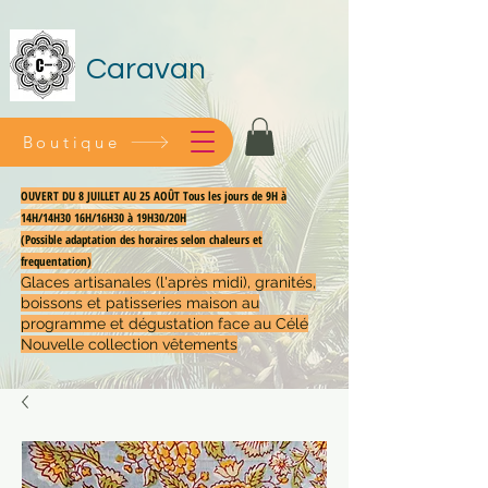
Caravan
Boutique
OUVERT DU 8 JUILLET AU 25 AOÛT Tous les jours de 9H à
14H/14H30 16H/16H30 à 19H30/20H
(Possible adaptation des horaires selon chaleurs et
frequentation)
Glaces artisanales (l'après midi), granités,
boissons et patisseries maison au
programme et dégustation face au Célé
Nouvelle collection vêtements