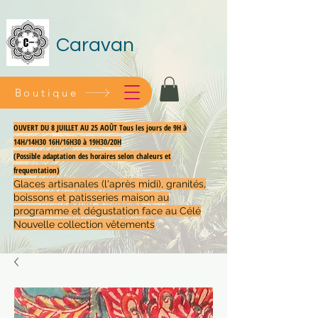
Caravan
Boutique
OUVERT DU 8 JUILLET AU 25 AOÛT Tous les jours de 9H à
14H/14H30 16H/16H30 à 19H30/20H
(Possible adaptation des horaires selon chaleurs et
frequentation)
Glaces artisanales (l'après midi), granités,
boissons et patisseries maison au
programme et dégustation face au Célé
Nouvelle collection vêtements