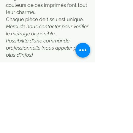
couleurs de ces imprimés font tout
leur charme.
​Chaque pièce de tissu est unique.
Merci de nous contacter pour vérifier
le métrage disponible.
Possibilité d'une commande
professionnelle (nous appeler pour
plus d'infos).
Fabrics by the meter.
The cotton voile fabric is
distinguished by its thinness and its
more transparent aspect. It is light
and flexible.
Its airiness is perfect for summer
fashion or for lining children's
clothes. Usually used for light tops,
dresses, skirts, t-shirts ...