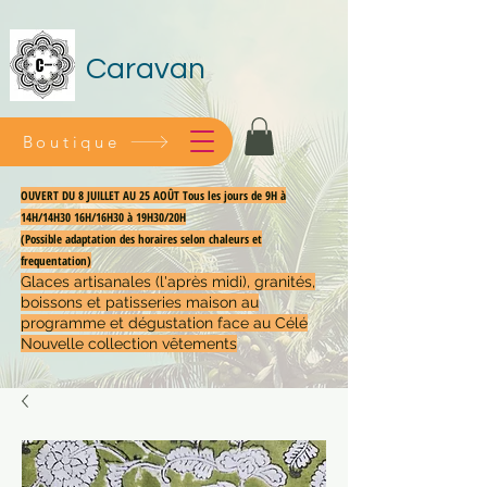
Caravan
Boutique
OUVERT DU 8 JUILLET AU 25 AOÛT Tous les jours de 9H à
14H/14H30 16H/16H30 à 19H30/20H
(Possible adaptation des horaires selon chaleurs et
frequentation)
Glaces artisanales (l'après midi), granités,
boissons et patisseries maison au
programme et dégustation face au Célé
Nouvelle collection vêtements