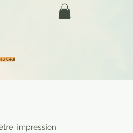
 au Célé
ètre, impression