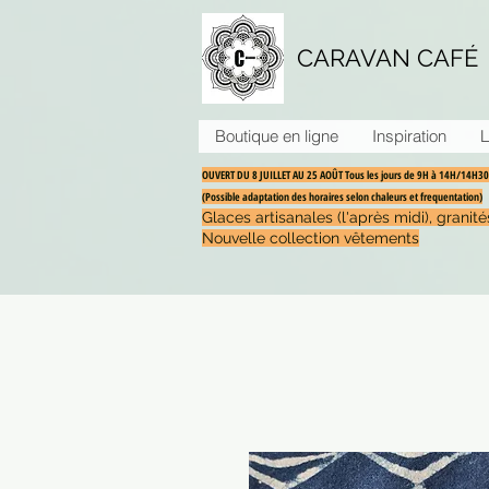
CARAVAN CAFÉ
Boutique en ligne
Inspiration
L
OUVERT DU 8 JUILLET AU 25 AOÛT Tous les jours de 9H à 14H/14H
(Possible adaptation des horaires selon chaleurs et frequentation)
Glaces artisanales (l'après midi), grani
Nouvelle collection vêtements