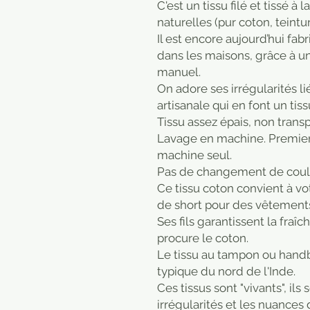
C'est un tissu filé et tissé à 
naturelles (pur coton, teintu
Il est encore aujourd’hui fab
dans les maisons, grâce à un 
manuel.
On adore ses irrégularités li
artisanale qui en font un tis
Tissu assez épais, non trans
Lavage en machine. Premier 
machine seul.
Pas de changement de coul
Ce tissu coton convient à vo
de short pour des vêtements
Ses fils garantissent la fraî
procure le coton.
Le tissu au tampon ou handbl
typique du nord de l'Inde.
Ces tissus sont "vivants", ils
irrégularités et les nuances