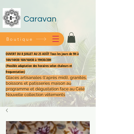
Caravan
Boutique
OUVERT DU 8 JUILLET AU 25 AOÛT Tous les jours de 9H à
14H/14H30 16H/16H30 à 19H30/20H
(Possible adaptation des horaires selon chaleurs et
frequentation)
Glaces artisanales (l'après midi), granités,
boissons et patisseries maison au
programme et dégustation face au Célé
Nouvelle collection vêtements