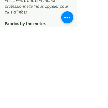
Possibilité d'une commande
professionnelle (nous appeler pour
plus d'infos).
Fabrics by the meter.
The cotton voile fabric is
distinguished by its thinness and its
more transparent aspect. It is light
and flexible.
Its airiness is perfect for summer
fashion or for lining children's
clothes. Usually used for light tops,
dresses, skirts, t-shirts ...
Its yarns guarantee freshness and
all the advantages of cotton.
Block printing is a traditional craft
from Rajasthan in northern India.
The irregularities and colour
shades of these prints give them