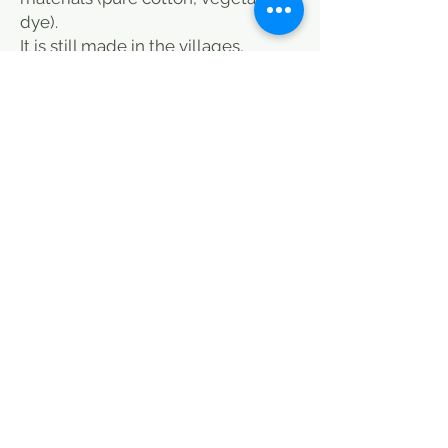
dye).
It is still made in the villages,
directly in the houses, using a
spinning wheel and a hand loom.
We love its irregularities linked to
the spinning and weaving process
and its handcrafted beauty which
make it an exceptional fabric.
Fairly thick fabric, not transparent.
Machine washable. First safety
wash cold or machine wash only.
No colour change.
This cotton fabric is suitable for
sewing blouses, skirts and shorts
for comfortable cotton clothing!
Its yarns guarantee freshness and
all the advantages of cotton.
The handblock fabric is an ancestral