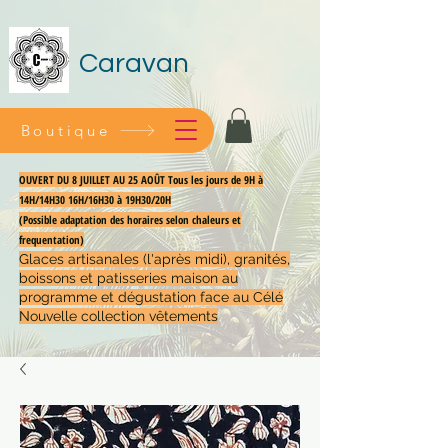
Caravan
Boutique
OUVERT DU 8 JUILLET AU 25 AOÛT Tous les jours de 9H à
14H/14H30 16H/16H30 à 19H30/20H
(Possible adaptation des horaires selon chaleurs et
frequentation)
Glaces artisanales (l'après midi), granités,
boissons et patisseries maison au
programme et dégustation face au Célé
Nouvelle collection vêtements