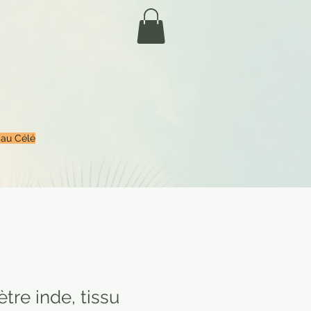
 au Célé
tre inde, tissu