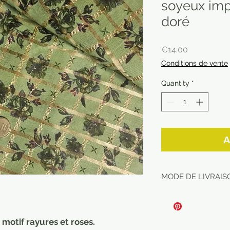
soyeux impr
doré
Price
€14.00
Conditions de vente
Quantity
*
A
MODE DE LIVRAISO
 motif rayures et roses.