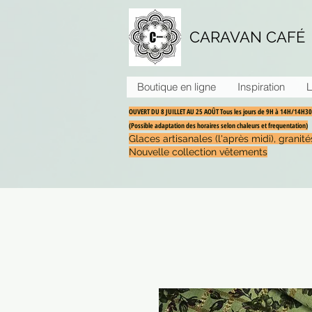
CARAVAN CAFÉ
Boutique en ligne
Inspiration
L
OUVERT DU 8 JUILLET AU 25 AOÛT Tous les jours de 9H à 14H/14H
(Possible adaptation des horaires selon chaleurs et frequentation)
Glaces artisanales (l'après midi), grani
Nouvelle collection vêtements