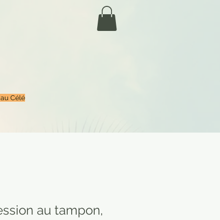
 au Célé
ession au tampon,