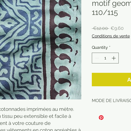
motif geom
110/115
Regular
Sal
 €12.00 
€9.60
Price
Pri
Conditions de vente
Quantity
*
A
MODE DE LIVRAISO
s cotonnades imprimées au mètre.
 tissu peu extensible et facile à
ent à votre couture de
des vêtements en coton agréables à