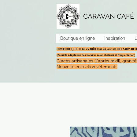
CARAVAN CAFÉ
Boutique en ligne
Inspiration
L
OUVERT DU 8 JUILLET AU 25 AOÛT Tous les jours de 9H à 14H/14H
(Possible adaptation des horaires selon chaleurs et frequentation)
Glaces artisanales (l'après midi), grani
Nouvelle collection vêtements