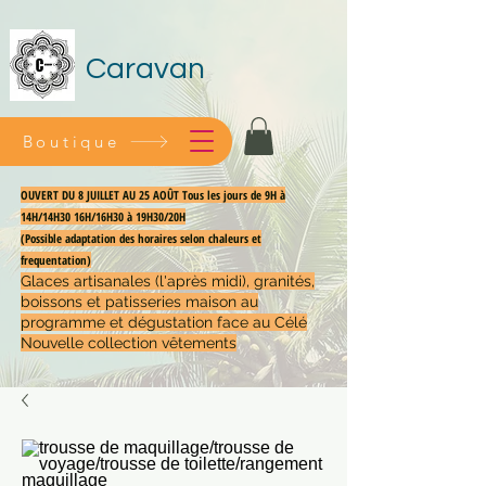
Caravan
Boutique
OUVERT DU 8 JUILLET AU 25 AOÛT Tous les jours de 9H à
14H/14H30 16H/16H30 à 19H30/20H
(Possible adaptation des horaires selon chaleurs et
frequentation)
Glaces artisanales (l'après midi), granités,
boissons et patisseries maison au
programme et dégustation face au Célé
Nouvelle collection vêtements