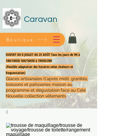
Caravan
Boutique
OUVERT DU 8 JUILLET AU 25 AOÛT Tous les jours de 9H à
14H/14H30 16H/16H30 à 19H30/20H
(Possible adaptation des horaires selon chaleurs et
frequentation)
Glaces artisanales (l'après midi), granités,
boissons et patisseries maison au
programme et dégustation face au Célé
Nouvelle collection vêtements