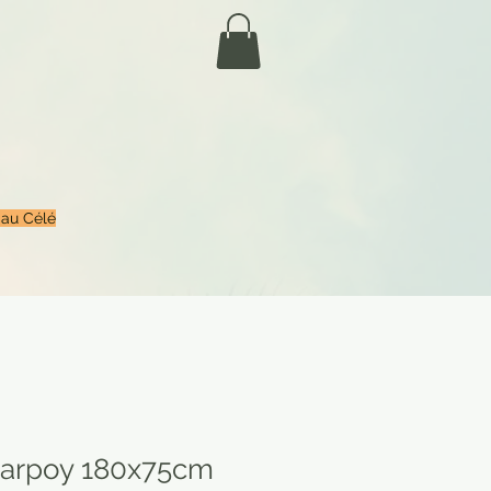
 au Célé
harpoy 180x75cm