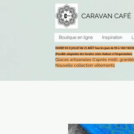
CARAVAN CAFÉ
Boutique en ligne
Inspiration
L
OUVERT DU 8 JUILLET AU 25 AOÛT Tous les jours de 9H à 14H/14H
(Possible adaptation des horaires selon chaleurs et frequentation)
Glaces artisanales (l'après midi), grani
Nouvelle collection vêtements