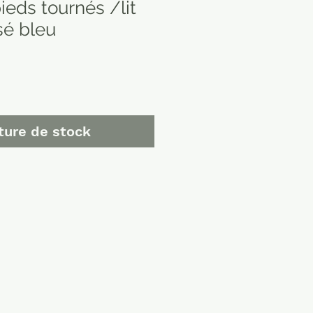
ieds tournés /lit
sé bleu
ture de stock