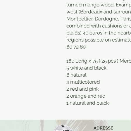
turned mango wood. Example
west (Bordeaux and surround
Montpellier, Dordogne, Pari
combined with cushions or a 
plaids) 40 euros in the near
regions possible on estimate
80 72 60
180 Long x 75 ( 25 pcs ) Merci
5 white and black
8 natural
4 multicolored
2 red and pink
2 orange and red
1 natural and black
ADRESSE