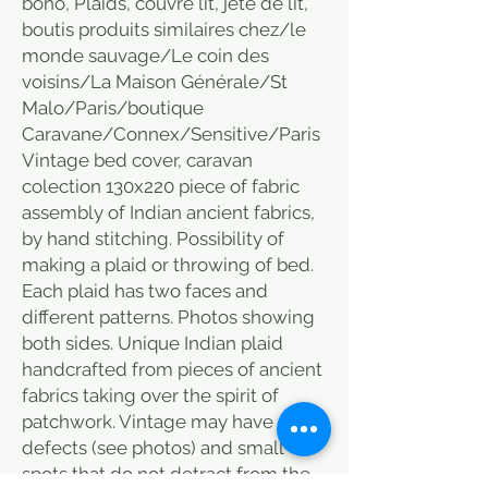
boho, Plaids, couvre lit, jeté de lit,
boutis produits similaires chez/le
monde sauvage/Le coin des
voisins/La Maison Générale/St
Malo/Paris/boutique
Caravane/Connex/Sensitive/Paris
Vintage bed cover, caravan
colection 130x220 piece of fabric
assembly of Indian ancient fabrics,
by hand stitching. Possibility of
making a plaid or throwing of bed.
Each plaid has two faces and
different patterns. Photos showing
both sides. Unique Indian plaid
handcrafted from pieces of ancient
fabrics taking over the spirit of
patchwork. Vintage may have some
defects (see photos) and small
spots that do not detract from the