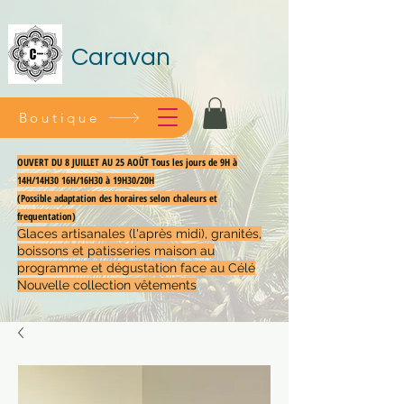
Caravan
Boutique
OUVERT DU 8 JUILLET AU 25 AOÛT Tous les jours de 9H à
14H/14H30 16H/16H30 à 19H30/20H
(Possible adaptation des horaires selon chaleurs et
frequentation)
Glaces artisanales (l'après midi), granités,
boissons et patisseries maison au
programme et dégustation face au Célé
Nouvelle collection vêtements