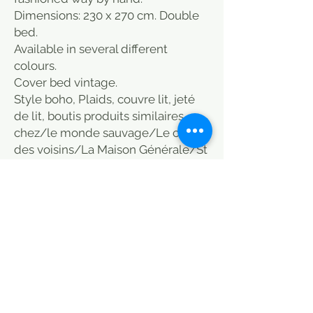
Dimensions: 230 x 270 cm. Double
bed.
Available in several different
colours.
Cover bed vintage.
Style boho, Plaids, couvre lit, jeté
de lit, boutis produits similaires
chez/le monde sauvage/Le coin
des voisins/La Maison Générale/St
Malo/Paris/boutique
Caravane/Connex/Sensitive/Paris
/En fil
d'indienne/Jamini/Heal's/Oranjad
e/Home/Bensimon
POLITIQUE D'ÉCHANGE ET DE
REMBOURSEMENT