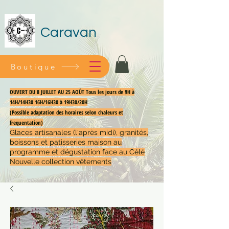
Caravan
Boutique
OUVERT DU 8 JUILLET AU 25 AOÛT Tous les jours de 9H à
14H/14H30 16H/16H30 à 19H30/20H
(Possible adaptation des horaires selon chaleurs et
frequentation)
Glaces artisanales (l'après midi), granités,
boissons et patisseries maison au
programme et dégustation face au Célé
Nouvelle collection vêtements