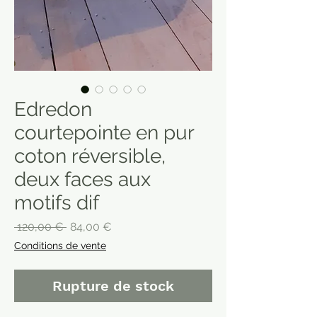
Edredon
courtepointe en pur
coton réversible,
deux faces aux
motifs dif
Prix
Prix
 120,00 € 
84,00 €
original
promotionnel
Conditions de vente
Rupture de stock