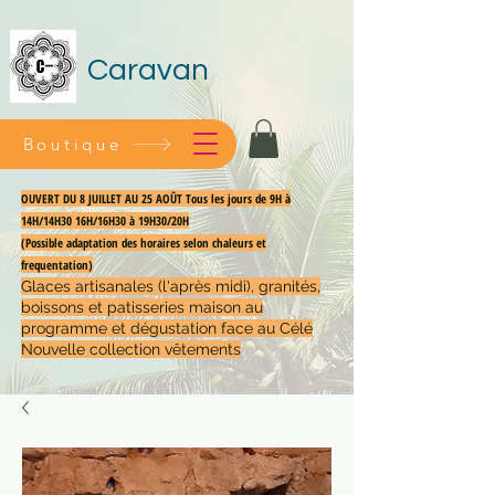
Caravan
Boutique
OUVERT DU 8 JUILLET AU 25 AOÛT Tous les jours de 9H à
14H/14H30 16H/16H30 à 19H30/20H
(Possible adaptation des horaires selon chaleurs et
frequentation)
Glaces artisanales (l'après midi), granités,
boissons et patisseries maison au
programme et dégustation face au Célé
Nouvelle collection vêtements