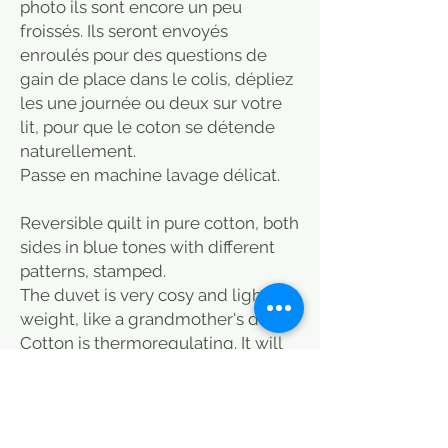
photo ils sont encore un peu
froissés. Ils seront envoyés
enroulés pour des questions de
gain de place dans le colis, dépliez
les une journée ou deux sur votre
lit, pour que le coton se détende
naturellement.
Passe en machine lavage délicat.
Reversible quilt in pure cotton, both
sides in blue tones with different
patterns, stamped.
The duvet is very cosy and light in
weight, like a grandmother's duvet.
Cotton is thermoregulating. It will
keep the body heat in winter and
on the contrary in summer it will
allow to breathe and to have a
feeling of coolness when it is hot.