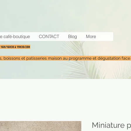
e café-boutique
CONTACT
Blog
More
30 16H/16H30 à 19H30/20H
tés, boissons et patisseries maison au programme et dégustation face
Miniature p