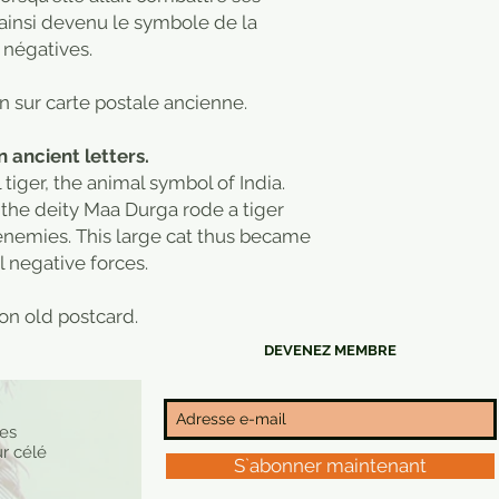
 ainsi devenu le symbole de la
s négatives.
n sur carte postale ancienne.
 ancient letters.
tiger, the animal symbol of India.
the deity Maa Durga rode a tiger
enemies. This large cat thus became
l negative forces.
on old postcard.
DEVENEZ MEMBRE
nes
r célé
S`abonner maintenant