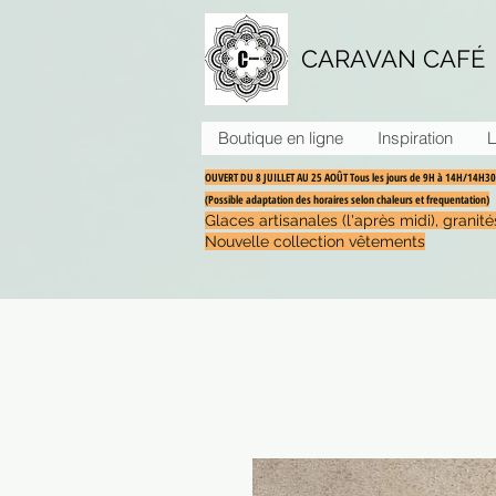
CARAVAN CAFÉ
Boutique en ligne
Inspiration
L
OUVERT DU 8 JUILLET AU 25 AOÛT Tous les jours de 9H à 14H/14H
(Possible adaptation des horaires selon chaleurs et frequentation)
Glaces artisanales (l'après midi), grani
Nouvelle collection vêtements