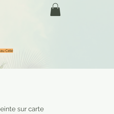
 au Célé
einte sur carte