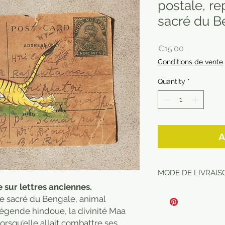
postale, re
sacré du B
Price
€15.00
Conditions de vente
Quantity
*
A
MODE DE LIVRAISO
 sur lettres anciennes.
re sacré du Bengale, animal
légende hindoue, la divinité Maa
orsqu'elle allait combattre ses