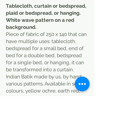
Tablecloth, curtain or bedspread,
plaid or bedspread, or hanging.
White wave pattern on a red
background.
Piece of fabric of 250 x 140 that can
have multiple uses: tablecloth,
bedspread for a small bed, end of
bed for a double bed, bedspread
for a single bed, or hanging, it can
be transformed into a curtain.
Indian Batik made by us, by hand,
various patterns. Available in several
colours, yellow ochre, earth red,
indigo blue, coal black... Cotton
close to linen, very thick. low
transparency.
Please inform us before ordering to
update our stock, as we are in