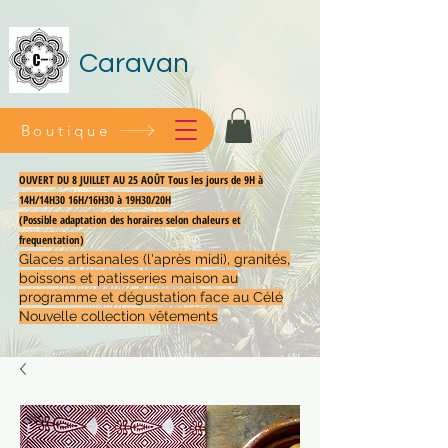
Caravan
Boutique
OUVERT DU 8 JUILLET AU 25 AOÛT Tous les jours de 9H à
14H/14H30 16H/16H30 à 19H30/20H
(Possible adaptation des horaires selon chaleurs et
frequentation)
Glaces artisanales (l'après midi), granités,
boissons et patisseries maison au
programme et dégustation face au Célé
Nouvelle collection vêtements