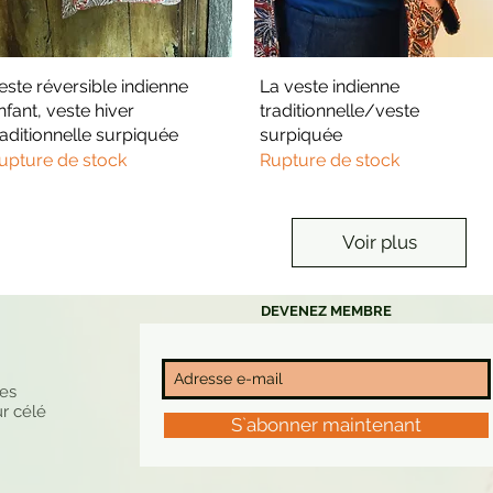
este réversible indienne
Aperçu rapide
La veste indienne
Aperçu rapide
nfant, veste hiver
traditionnelle/veste
raditionnelle surpiquée
surpiquée
upture de stock
Rupture de stock
Voir plus
DEVENEZ MEMBRE
nes
r célé
S`abonner maintenant