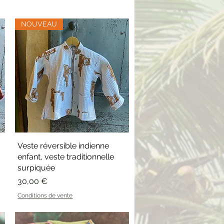
NOUVEAU
Veste réversible indienne
Aperçu rapide
enfant, veste traditionnelle
surpiquée
Prix
30,00 €
Conditions de vente