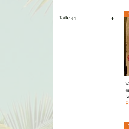
4 / 7 ans
8 / 10 ans
Taille 44
L
M
S
XL
XXL
V
e
s
R