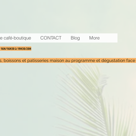
e café-boutique
CONTACT
Blog
More
30 16H/16H30 à 19H30/20H
tés, boissons et patisseries maison au programme et dégustation face