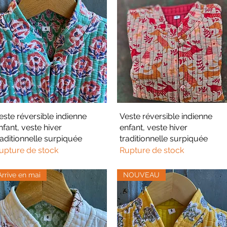
este réversible indienne
Aperçu rapide
Veste réversible indienne
Aperçu rapide
nfant, veste hiver
enfant, veste hiver
raditionnelle surpiquée
traditionnelle surpiquée
upture de stock
Rupture de stock
Arrive en mai
NOUVEAU