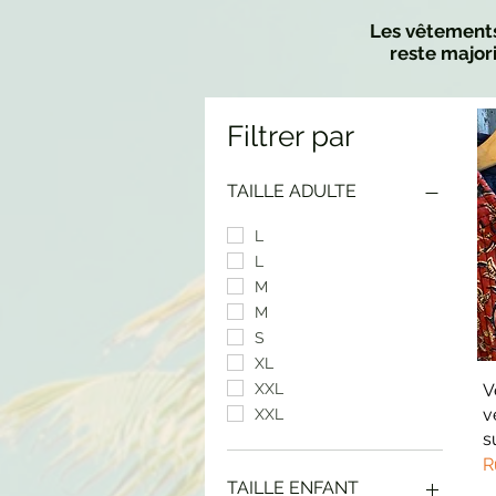
Les vêtements s
reste major
Filtrer par
TAILLE ADULTE
L
L
M
M
S
XL
V
XXL
v
XXL
s
R
TAILLE ENFANT