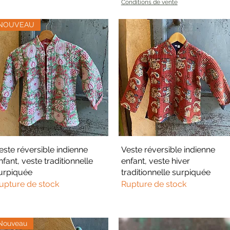
Conditions de vente
NOUVEAU
este réversible indienne
Aperçu rapide
Veste réversible indienne
Aperçu rapide
nfant, veste traditionnelle
enfant, veste hiver
urpiquée
traditionnelle surpiquée
upture de stock
Rupture de stock
Nouveau