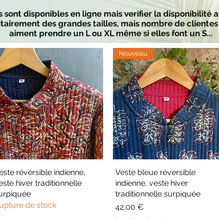
ont disponibles en ligne mais verifier la disponibilité a
itairement des grandes tailles, mais nombre de cliente
aiment prendre un L ou XL même si elles font un S...
Nouveau
este réversible indienne,
Aperçu rapide
Veste bleue réversible
Aperçu rapide
este hiver traditionnelle
indienne, veste hiver
urpiquée
traditionnelle surpiquée
upture de stock
Prix
42,00 €