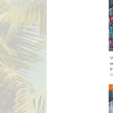
V
e
t
R