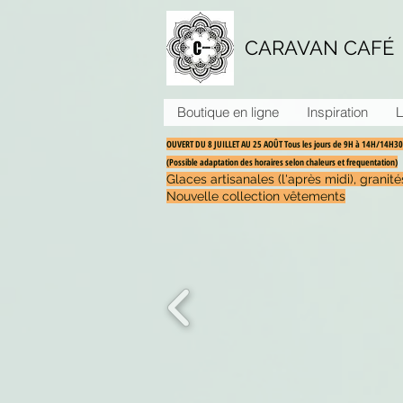
CARAVAN CAFÉ
Boutique en ligne
Inspiration
L
OUVERT DU 8 JUILLET AU 25 AOÛT Tous les jours de 9H à 14H/14H
(Possible adaptation des horaires selon chaleurs et frequentation)
Glaces artisanales (l'après midi), grani
Nouvelle collection vêtements