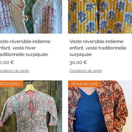
este réversible indienne
Aperçu rapide
Veste réversible indienne
Aperçu rapide
nfant, veste hiver
enfant, veste traditionnelle
raditionnelle surpiquée
surpiquée
rix
Prix
0,00 €
30,00 €
nditions de vente
Conditions de vente
NOUVEAU
Arrive en avril