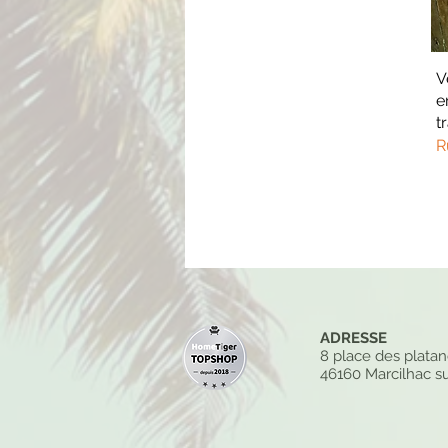
V
e
t
R
ADRESSE
8 place des plata
46160 Marcilhac su