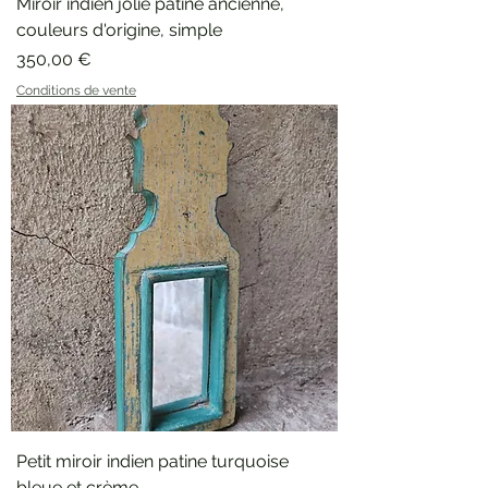
Miroir indien jolie patine ancienne,
couleurs d'origine, simple
Prix
350,00 €
Conditions de vente
Petit miroir indien patine turquoise
bleue et crème