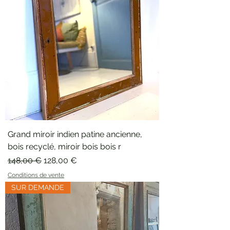
Grand miroir indien patine ancienne,
bois recyclé, miroir bois bois r
Prix original
Prix promotionnel
148,00 €
128,00 €
Conditions de vente
SUR DEMANDE