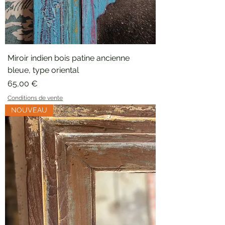
Miroir indien bois patine ancienne
bleue, type oriental
Prix
65,00 €
Conditions de vente
NOUVEAU