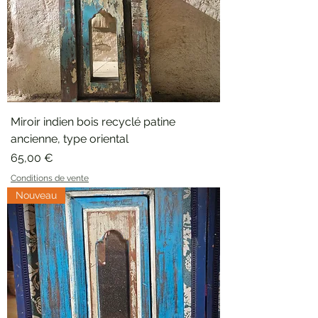
Miroir indien bois recyclé patine
ancienne, type oriental
Prix
65,00 €
Conditions de vente
Nouveau