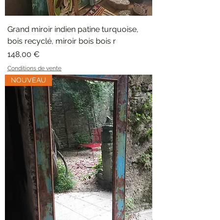
Grand miroir indien patine turquoise,
bois recyclé, miroir bois bois r
Prix
148,00 €
Conditions de vente
NOUVEAU