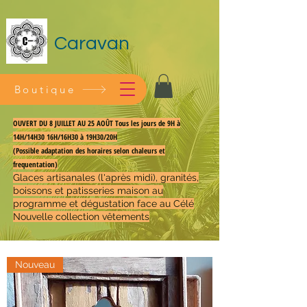
Caravan
Boutique
OUVERT DU 8 JUILLET AU 25 AOÛT Tous les jours de 9H à
14H/14H30 16H/16H30 à 19H30/20H
(Possible adaptation des horaires selon chaleurs et
frequentation)
Glaces artisanales (l'après midi), granités,
boissons et patisseries maison au
programme et dégustation face au Célé
Nouvelle collection vêtements
Nouveau