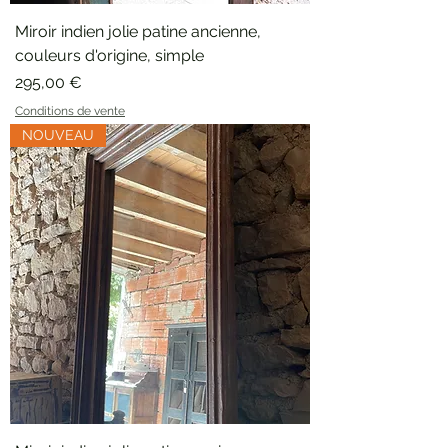
Miroir indien jolie patine ancienne,
couleurs d'origine, simple
Prix
295,00 €
Conditions de vente
NOUVEAU