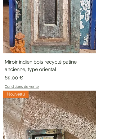
Miroir indien bois recyclé patine
ancienne, type oriental
Prix
65,00 €
Conditions de vente
Nouveau