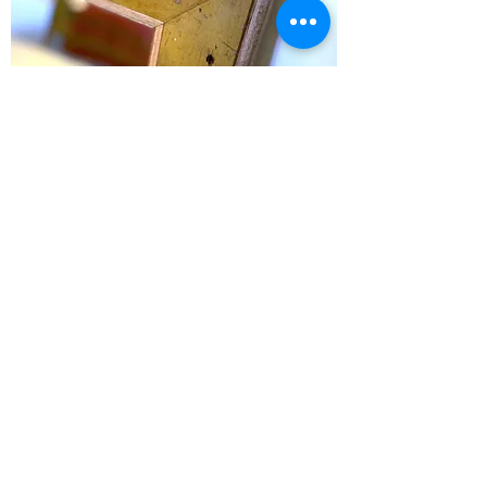
Grand miroir carré indien patine
ancienne, bois recyclé, miroir bois bois
r
Rupture de stock
NOUVEAU