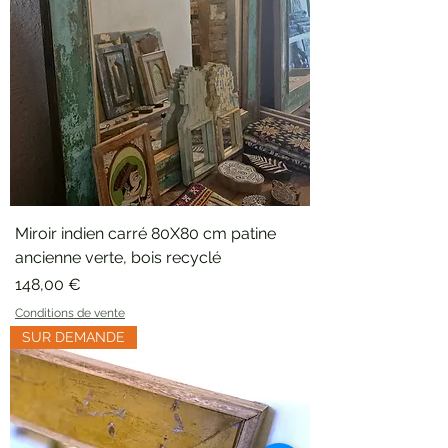
Miroir indien carré 80X80 cm patine
ancienne verte, bois recyclé
Prix
148,00 €
Conditions de vente
SUR DEMANDE