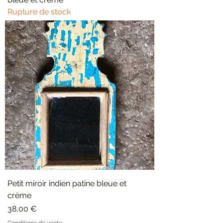
Rupture de stock
Petit miroir indien patine bleue et
crème
Prix
38,00 €
Conditions de vente