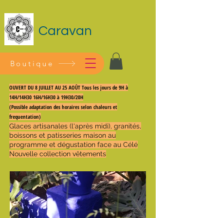
Caravan
Boutique
OUVERT DU 8 JUILLET AU 25 AOÛT Tous les jours de 9H à
14H/14H30 16H/16H30 à 19H30/20H
(Possible adaptation des horaires selon chaleurs et
frequentation)
Glaces artisanales (l'après midi), granités,
boissons et patisseries maison au
programme et dégustation face au Célé
Nouvelle collection vêtements