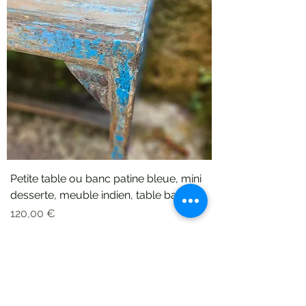
Petite table ou banc patine bleue, mini
desserte, meuble indien, table basse
Prix
120,00 €
Conditions de vente