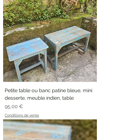
Petite table ou banc patine bleue, mini
desserte, meuble indien, table
Prix
95,00 €
Conditions de vente