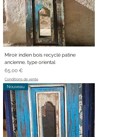
Miroir indien bois recyclé patine
ancienne, type oriental
Prix
65,00 €
Conditions de vente
Nouveau