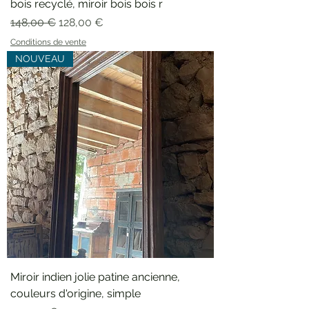
bois recyclé, miroir bois bois r
Prix original
Prix promotionnel
148,00 €
128,00 €
Conditions de vente
NOUVEAU
Miroir indien jolie patine ancienne,
couleurs d'origine, simple