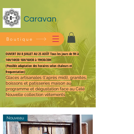
Caravan
Boutique
OUVERT DU 8 JUILLET AU 25 AOÛT Tous les jours de 9H à
14H/14H30 16H/16H30 à 19H30/20H
(Possible adaptation des horaires selon chaleurs et
frequentation)
Glaces artisanales (l'après midi), granités,
boissons et patisseries maison au
programme et dégustation face au Célé
Nouvelle collection vêtements
Nouveau