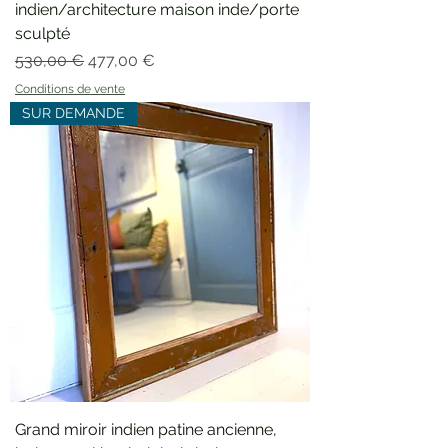
indien/architecture maison inde/porte
sculpté
Prix original
Prix promotionnel
530,00 €
477,00 €
Conditions de vente
SUR DEMANDE
Grand miroir indien patine ancienne,