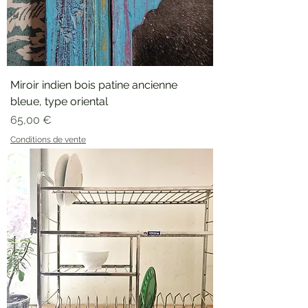
Miroir indien bois patine ancienne
bleue, type oriental
Prix
65,00 €
Conditions de vente