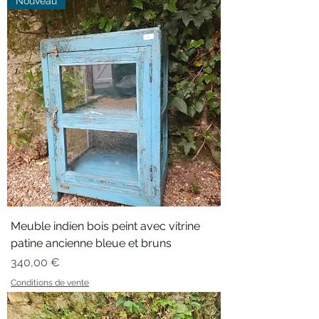
Nouveau
Meuble indien bois peint avec vitrine
patine ancienne bleue et bruns
Prix
340,00 €
Conditions de vente