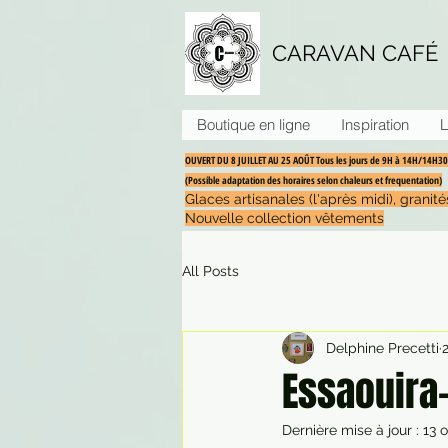
CARAVAN CAFÉ
Boutique en ligne
Inspiration
L
OUVERT DU 8 JUILLET AU 25 AOÛT Tous les jours de 9H à 14H/14H
(Possible adaptation des horaires selon chaleurs et frequentation)
Glaces artisanales (l'après midi), grani
Nouvelle collection vêtements
All Posts
Delphine Precetti
Essaouira
Dernière mise à jour :
13 