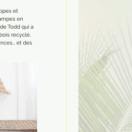
ppes et 
lampes en 
 de Todd qui a 
ois recyclé, 
ces... et des 