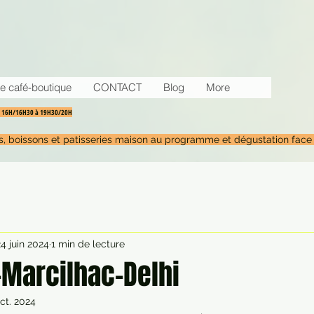
e café-boutique
CONTACT
Blog
More
30 16H/16H30 à 19H30/20H
tés, boissons et patisseries maison au programme et dégustation face
24 juin 2024
1 min de lecture
-Marcilhac-Delhi
oct. 2024