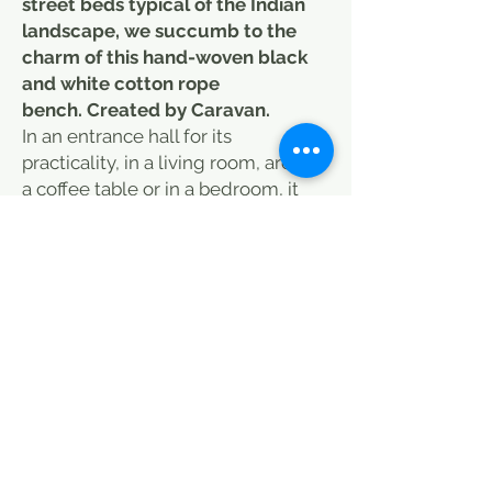
street beds typical of the Indian
landscape, we succumb to the
charm of this hand-woven black
and white cotton rope
bench. Created by Caravan.
In an entrance hall for its
practicality, in a living room, around
a coffee table or in a bedroom, it
will bring its bohemian chic or
minimalist touch to your interior.
Perfect on a terrace, a winter
garden, around a swimming pool or
a reading corner with cushions or a
plaid
(see on our website, section
fabrics and plaids).
Its hand-woven rope seat combines
modernity and tradition while
bringing a delicate ethnic touch to
your decoration.