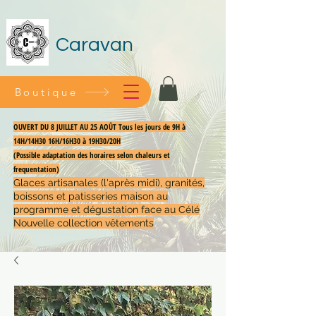
Caravan
Boutique
OUVERT DU 8 JUILLET AU 25 AOÛT Tous les jours de 9H à
14H/14H30 16H/16H30 à 19H30/20H
(Possible adaptation des horaires selon chaleurs et
frequentation)
Glaces artisanales (l'après midi), granités,
boissons et patisseries maison au
programme et dégustation face au Célé
Nouvelle collection vêtements