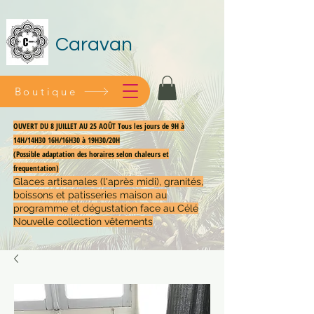
Caravan
Boutique
OUVERT DU 8 JUILLET AU 25 AOÛT Tous les jours de 9H à
14H/14H30 16H/16H30 à 19H30/20H
(Possible adaptation des horaires selon chaleurs et
frequentation)
Glaces artisanales (l'après midi), granités,
boissons et patisseries maison au
programme et dégustation face au Célé
Nouvelle collection vêtements