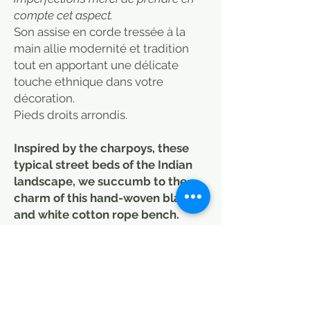
compte cet aspect.
Son assise en corde tressée à la
main allie modernité et tradition
tout en apportant une délicate
touche ethnique dans votre
décoration.
Pieds droits arrondis.
Inspired by the charpoys, these
typical street beds of the Indian
landscape, we succumb to the
charm of this hand-woven black
and white cotton rope bench.
Exist in natural. Created by
Caravan.
In an entrance hall for its
practicality, in a living room, around
a coffee table or in a bedroom, it