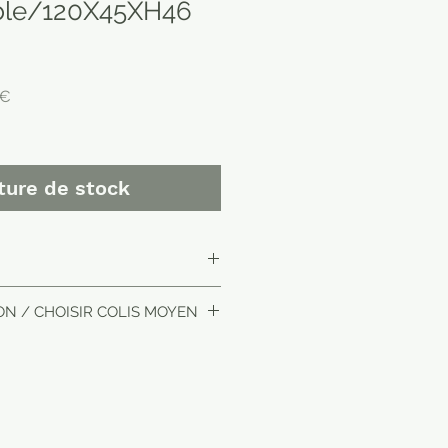
able/120X45XH46
Prix
 €
promotionnel
ture de stock
ON / CHOISIR COLIS MOYEN