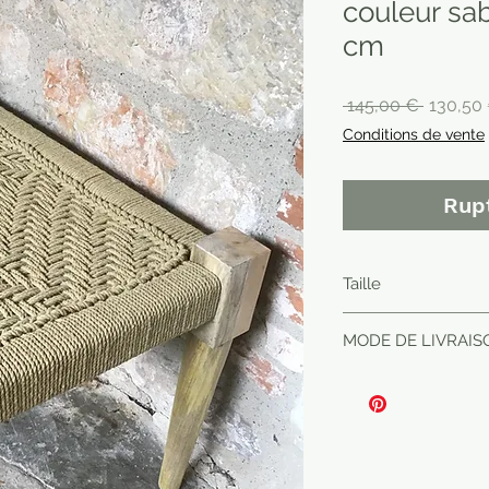
couleur s
cm
Prix
 145,00 € 
130,50
original
Conditions de vente
Rup
Taille
120X45X46 cm
MODE DE LIVRAIS