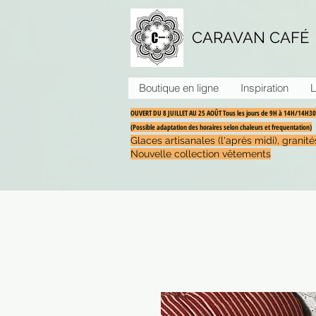
CARAVAN CAFÉ
Boutique en ligne
Inspiration
L
OUVERT DU 8 JUILLET AU 25 AOÛT Tous les jours de 9H à 14H/14H
(Possible adaptation des horaires selon chaleurs et frequentation)
Glaces artisanales (l'après midi), grani
Nouvelle collection vêtements