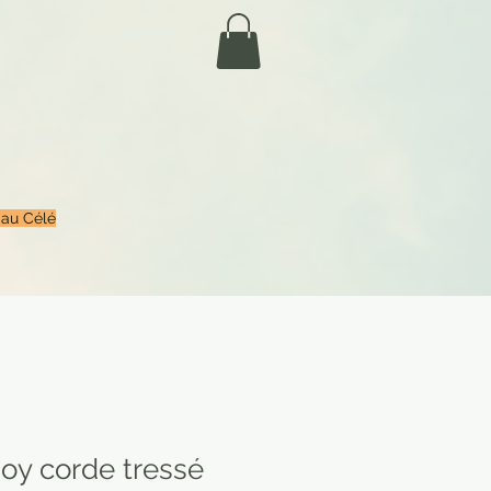
 au Célé
oy corde tressé