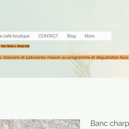
e café-boutique
CONTACT
Blog
More
30 16H/16H30 à 19H30/20H
tés, boissons et patisseries maison au programme et dégustation face
Banc charp