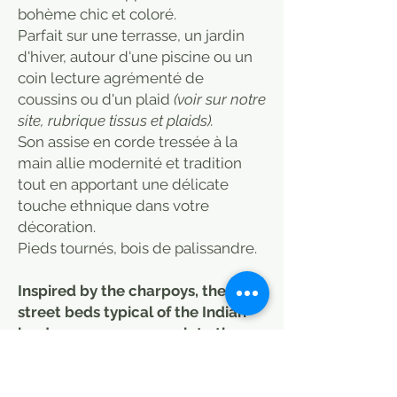
bohème chic et coloré.
Parfait sur une terrasse, un jardin
d'hiver, autour d'une piscine ou un
coin lecture agrémenté de
coussins ou d'un plaid
(voir sur notre
site, rubrique tissus et plaids).
Son assise en corde tressée à la
main allie modernité et tradition
tout en apportant une délicate
touche ethnique dans votre
décoration.
Pieds tournés, bois de palissandre.
Inspired by the charpoys, these
street beds typical of the Indian
landscape, we succumb to the
charm of this multicoloured
bench in hand-woven cotton rope.
In an entrance hall for its