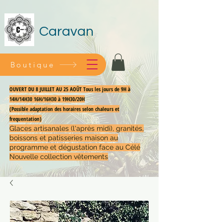
Caravan
Boutique
OUVERT DU 8 JUILLET AU 25 AOÛT Tous les jours de 9H à
14H/14H30 16H/16H30 à 19H30/20H
(Possible adaptation des horaires selon chaleurs et
frequentation)
Glaces artisanales (l'après midi), granités,
boissons et patisseries maison au
programme et dégustation face au Célé
Nouvelle collection vêtements