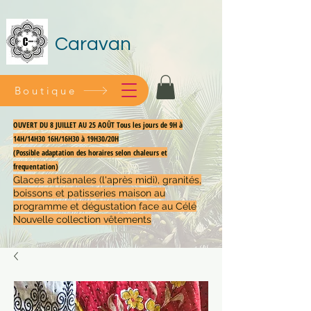
Caravan
Boutique
OUVERT DU 8 JUILLET AU 25 AOÛT Tous les jours de 9H à
14H/14H30 16H/16H30 à 19H30/20H
(Possible adaptation des horaires selon chaleurs et
frequentation)
Glaces artisanales (l'après midi), granités,
boissons et patisseries maison au
programme et dégustation face au Célé
Nouvelle collection vêtements