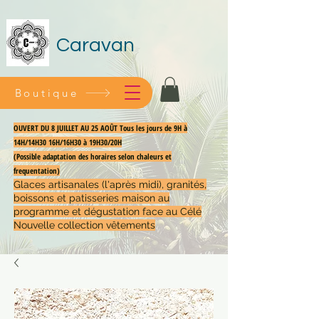
Caravan
Boutique
OUVERT DU 8 JUILLET AU 25 AOÛT Tous les jours de 9H à
14H/14H30 16H/16H30 à 19H30/20H
(Possible adaptation des horaires selon chaleurs et
frequentation)
Glaces artisanales (l'après midi), granités,
boissons et patisseries maison au
programme et dégustation face au Célé
Nouvelle collection vêtements