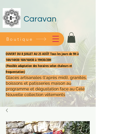
Caravan
Boutique
OUVERT DU 8 JUILLET AU 25 AOÛT Tous les jours de 9H à
14H/14H30 16H/16H30 à 19H30/20H
(Possible adaptation des horaires selon chaleurs et
frequentation)
Glaces artisanales (l'après midi), granités,
boissons et patisseries maison au
programme et dégustation face au Célé
Nouvelle collection vêtements