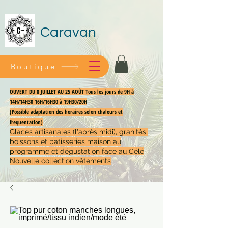
Caravan
Boutique
OUVERT DU 8 JUILLET AU 25 AOÛT Tous les jours de 9H à
14H/14H30 16H/16H30 à 19H30/20H
(Possible adaptation des horaires selon chaleurs et
frequentation)
Glaces artisanales (l'après midi), granités,
boissons et patisseries maison au
programme et dégustation face au Célé
Nouvelle collection vêtements