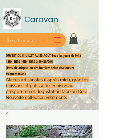
Caravan
Boutique
OUVERT DU 8 JUILLET AU 25 AOÛT Tous les jours de 9H à
14H/14H30 16H/16H30 à 19H30/20H
(Possible adaptation des horaires selon chaleurs et
frequentation)
Glaces artisanales (l'après midi), granités,
boissons et patisseries maison au
programme et dégustation face au Célé
Nouvelle collection vêtements