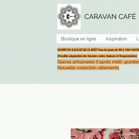
CARAVAN CAFÉ
Boutique en ligne
Inspiration
L
OUVERT DU 8 JUILLET AU 25 AOÛT Tous les jours de 9H à 14H/14H
(Possible adaptation des horaires selon chaleurs et frequentation)
Glaces artisanales (l'après midi), grani
Nouvelle collection vêtements