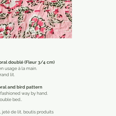
loral doublé (Fleur 3/4 cm)
en usage à la main.
and lit.
oral and bird pattern
d fashioned way by hand.
Double bed..
, jeté de lit, boutis produits