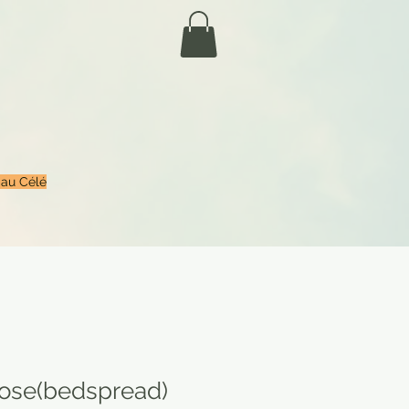
 au Célé
 rose(bedspread)