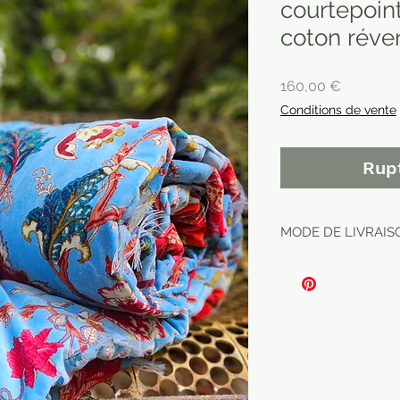
courtepoin
coton réver
Prix
160,00 €
Conditions de vente
Rup
MODE DE LIVRAISO