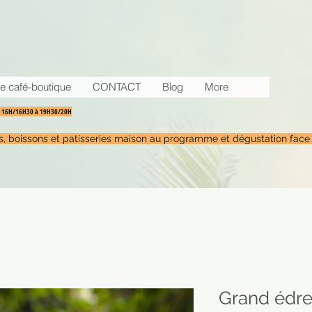
e café-boutique
CONTACT
Blog
More
30 16H/16H30 à 19H30/20H
tés, boissons et patisseries maison au programme et dégustation face
Grand édre