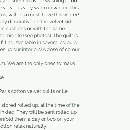
Use a sheet to avoid washing it too
 velvet is very warm in winter. This
us, will be a must-have this winter!
, very decorative on the velvet side,
in cushions or with the same
he middle (see photos). The quilt is
filling. Available in several colours,
s up our interiors! A dose of colour
cm. We are the only ones to make
ce.
.
aris cotton velvet quilts or Le
stored rolled up, at the time of the
wrinkled. They will be sent rolled up
 unfold them a day or two on your
otton relax naturally.