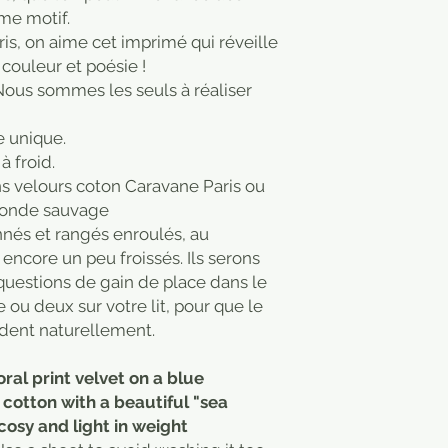
me motif.
is, on aime cet imprimé qui réveille
 couleur et poésie !
Nous sommes les seuls à réaliser
e unique.
 à froid.
ns velours coton Caravane Paris ou
Monde sauvage
nés et rangés enroulés, au
encore un peu froissés. Ils serons
uestions de gain de place dans le
e ou deux sur votre lit, pour que le
ndent naturellement.
oral print velvet on a blue
cotton with a beautiful "sea
cosy and light in weight