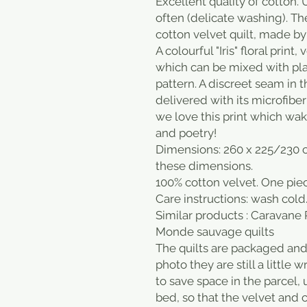
Excellent quality of cotton. 
often (delicate washing). The
cotton velvet quilt, made by 
A colourful "Iris" floral print
which can be mixed with pla
pattern. A discreet seam in t
delivered with its microfiber 
we love this print which wake
and poetry!
Dimensions: 260 x 225/230 
these dimensions.
100% cotton velvet. One pie
Care instructions: wash cold
Similar products : Caravane P
Monde sauvage quilts
The quilts are packaged and 
photo they are still a little 
to save space in the parcel,
bed, so that the velvet and c