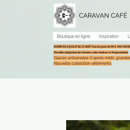
CARAVAN CAFÉ
Boutique en ligne
Inspiration
L
OUVERT DU 8 JUILLET AU 25 AOÛT Tous les jours de 9H à 14H/14H
(Possible adaptation des horaires selon chaleurs et frequentation)
Glaces artisanales (l'après midi), grani
Nouvelle collection vêtements