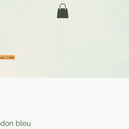
 au Célé
don bleu