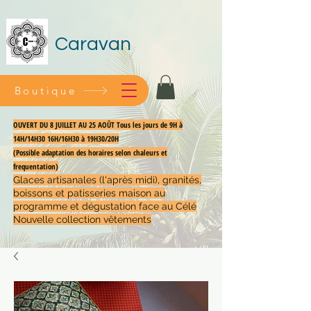
Caravan
Boutique
OUVERT DU 8 JUILLET AU 25 AOÛT Tous les jours de 9H à
14H/14H30 16H/16H30 à 19H30/20H
(Possible adaptation des horaires selon chaleurs et
frequentation)
Glaces artisanales (l'après midi), granités,
boissons et patisseries maison au
programme et dégustation face au Célé
Nouvelle collection vêtements