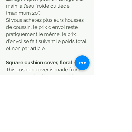
main, à l'eau froide ou tiède
(maximum 20°).
Si vous achetez plusieurs housses
de coussin, le prix d'envoi reste
pratiquement le même, le prix
d'envoi se fait suivant le poids total
et non par article.
Square cushion cover, floral motif
This cushion cover is made from
rayon, a textile fibre derived from
viscose, manufactured from natural
fibres (wood cellulose).
Also known as "artificial silk", it is a
quality alternative to silk. It is silky,
luminous and light.
It's a very fluid, ultra-soft fibre.
Cotton back, hidden back zip.