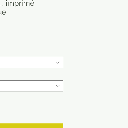
l , imprimé
ue