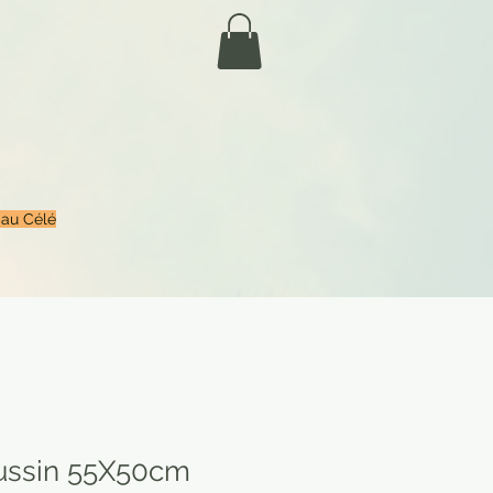
 au Célé
ussin 55X50cm