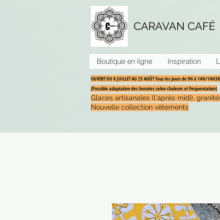
CARAVAN CAFÉ
Boutique en ligne
Inspiration
L
OUVERT DU 8 JUILLET AU 25 AOÛT Tous les jours de 9H à 14H/14H
(Possible adaptation des horaires selon chaleurs et frequentation)
Glaces artisanales (l'après midi), grani
Nouvelle collection vêtements