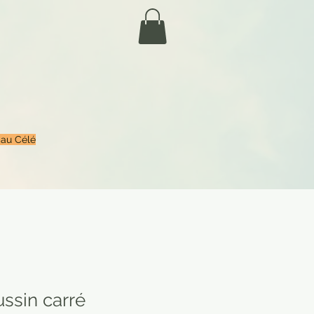
 au Célé
ssin carré