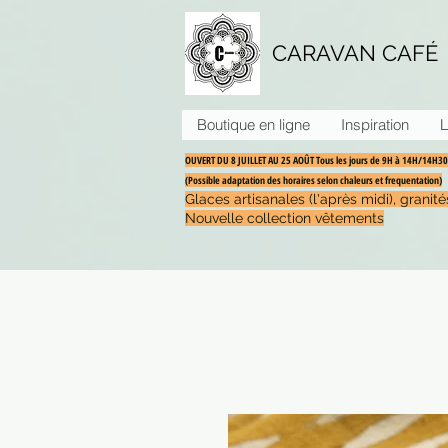
CARAVAN CAFÉ
Boutique en ligne
Inspiration
L
OUVERT DU 8 JUILLET AU 25 AOÛT Tous les jours de 9H à 14H/14H
(Possible adaptation des horaires selon chaleurs et frequentation)
Glaces artisanales (l'après midi), grani
Nouvelle collection vêtements