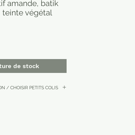
if amande, batik
teinte végétal
ture de stock
N / CHOISIR PETITS COLIS