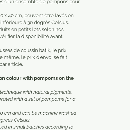
nés d'un ensemble de pompons pour
0 x 40 cm, peuvent être lavés en
nférieure à 30 degrés Celsius.
uits en petits lots selon nos
érifier la disponibilité avant
usses de coussin batik, le prix
e même, le prix d'envoi se fait
par article.
ron colour with pompoms on the
 technique with natural pigments.
rated with a set of pompoms for a
40 cm and can be machine washed
grees Celsuis.
ced in small batches according to