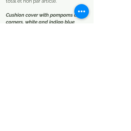
total et non par article.
Cushion cover with pompoms at the
corners, white and indigo blue
stripes.
Hand printed using the batik
technique with natural pigments.
The cushions are decorated with a
set of pompoms for a more exotic
touch.
The mustard yellow cushions
measure 40 x 60 cm and can be
machine washed at a temperature
below 30 degrees Celsius.
The batik patterns are produced in
small batches according to our
designs, so it is wise to check
availability before sending an order.
If you buy more than one batik