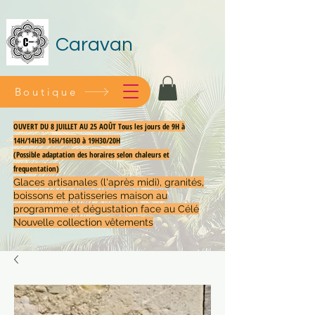
Caravan
Boutique
OUVERT DU 8 JUILLET AU 25 AOÛT Tous les jours de 9H à
14H/14H30 16H/16H30 à 19H30/20H
(Possible adaptation des horaires selon chaleurs et
frequentation)
Glaces artisanales (l'après midi), granités,
boissons et patisseries maison au
programme et dégustation face au Célé
Nouvelle collection vêtements