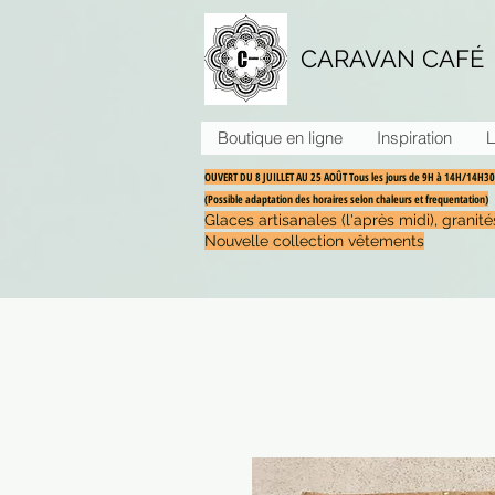
CARAVAN CAFÉ
Boutique en ligne
Inspiration
L
OUVERT DU 8 JUILLET AU 25 AOÛT Tous les jours de 9H à 14H/14H
(Possible adaptation des horaires selon chaleurs et frequentation)
Glaces artisanales (l'après midi), grani
Nouvelle collection vêtements