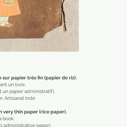
sur papier très fin (papier de riz).
nt un livre.
t un papier administratif).
n. Artisanat Inde
 very thin paper (rice paper).
a book.
g administrative paper).