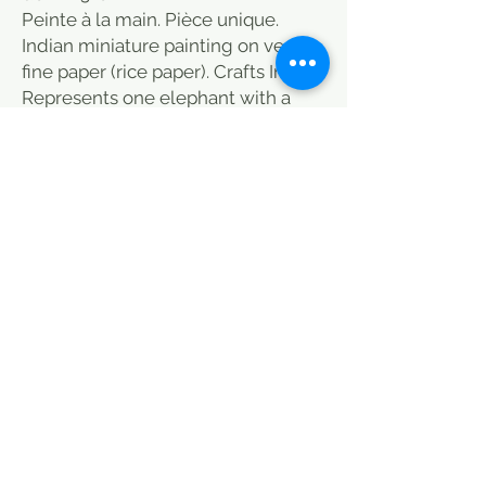
Peinte à la main. Pièce unique.
Indian miniature painting on very
fine paper (rice paper). Crafts India.
Represents one elephant with a
palanquin.. a flower in embleme on
the fabric covering the elephant.
Background: imitation of
administrative papers. Human,
architectural, plant or animal
imaginary or not: 22X31cm sheet
Hand painted. Unique piece. Indian
miniature painting on paper. Crafts
India. Human, architectural, plant
gold animal imaginary or not:
22X31cm Hand painted sheet.
Unique piece.
MODE DE LIVRAISON / CHOISIR