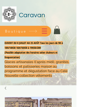
Caravan
Boutique
OUVERT DU 8 JUILLET AU 25 AOÛT Tous les jours de 9H à
14H/14H30 16H/16H30 à 19H30/20H
(Possible adaptation des horaires selon chaleurs et
frequentation)
Glaces artisanales (l'après midi), granités,
boissons et patisseries maison au
programme et dégustation face au Célé
Nouvelle collection vêtements