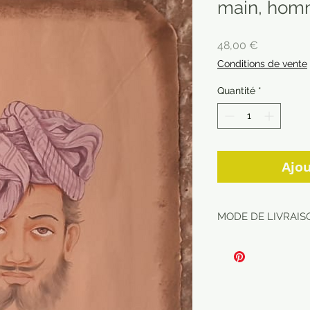
main, hom
Prix
48,00 €
Conditions de vente
Quantité
*
Ajou
MODE DE LIVRAISO