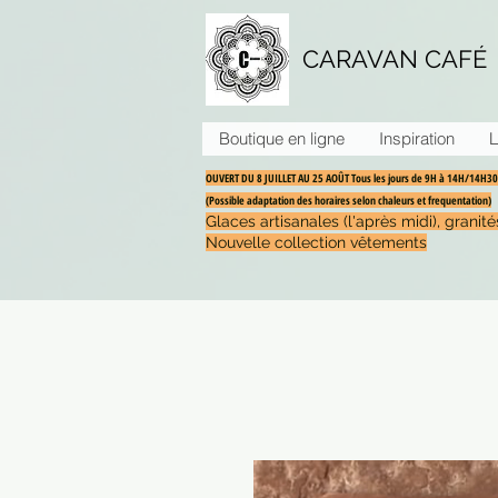
CARAVAN CAFÉ
Boutique en ligne
Inspiration
L
OUVERT DU 8 JUILLET AU 25 AOÛT Tous les jours de 9H à 14H/14H
(Possible adaptation des horaires selon chaleurs et frequentation)
Glaces artisanales (l'après midi), grani
Nouvelle collection vêtements