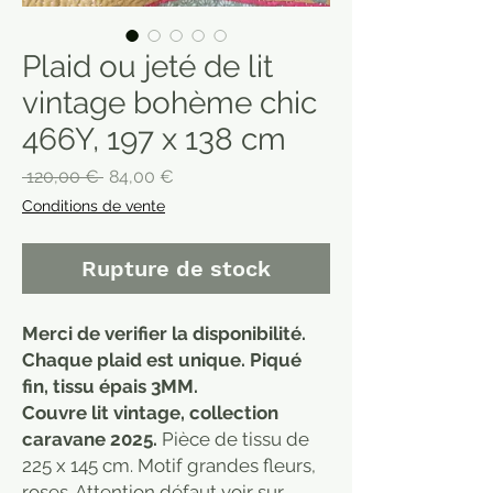
Plaid ou jeté de lit
vintage bohème chic
466Y, 197 x 138 cm
Prix
Prix
 120,00 € 
84,00 €
original
promotionnel
Conditions de vente
Rupture de stock
Merci de verifier la disponibilité.
Chaque plaid est unique. Piqué
fin, tissu épais 3MM.
Couvre lit vintage, collection
caravane 2025.
Pièce de tissu de
225 x 145 cm. Motif grandes fleurs,
roses. Attention défaut voir sur