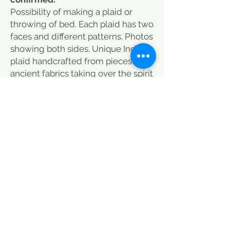
Possibility of making a plaid or
throwing of bed. Each plaid has two
faces and different patterns. Photos
showing both sides. Unique Indian
plaid handcrafted from pieces of
ancient fabrics taking over the spirit
of patchwork. Vintage may have
some defects (see photos) and
small spots that do not detract
from the charm of the fabric. From
India, this plaid will dress both your
sofa and your end of bed, and bring
a warm note to your room. Discover
also our selection of cushions that
you can associate with this plaid to
add color to your interior. this plaid
is done in a traditional way, some
sports at the backup (see photos) it