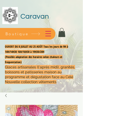
Caravan
Boutique
OUVERT DU 8 JUILLET AU 25 AOÛT Tous les jours de 9H à
14H/14H30 16H/16H30 à 19H30/20H
(Possible adaptation des horaires selon chaleurs et
frequentation)
Glaces artisanales (l'après midi), granités,
boissons et patisseries maison au
programme et dégustation face au Célé
Nouvelle collection vêtements