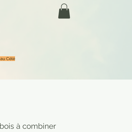
 au Célé
bois à combiner