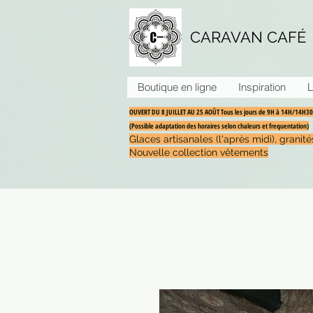
CARAVAN CAFÉ
Boutique en ligne
Inspiration
L
OUVERT DU 8 JUILLET AU 25 AOÛT Tous les jours de 9H à 14H/14H
(Possible adaptation des horaires selon chaleurs et frequentation)
Glaces artisanales (l'après midi), grani
Nouvelle collection vêtements