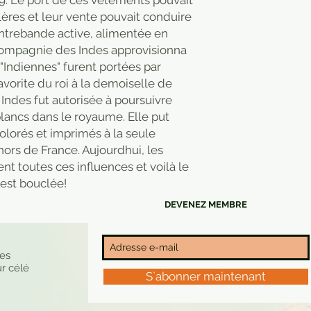
59. Le port de ces vêtements pouvait
lères et leur vente pouvait conduire
ontrebande active, alimentée en
 Compagnie des Indes approvisionna
"Indiennes" furent portées par
avorite du roi à la demoiselle de
ndes fut autorisée à poursuivre
ancs dans le royaume. Elle put
olorés et imprimés à la seule
hors de France. Aujourdhui, les
nt toutes ces influences et voilà le
 est bouclée!
DEVENEZ MEMBRE
nes
r célé
S`abonner maintenant