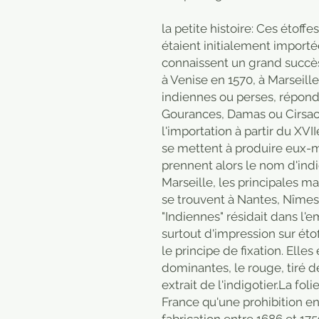
la petite histoire: Ces étoffe
étaient initialement importé
connaissent un grand succès 
à Venise en 1570, à Marseille
indiennes ou perses, répon
Gourances, Damas ou Cirsacs
l'importation à partir du XVIIe
se mettent à produire eux-m
prennent alors le nom d'ind
Marseille, les principales 
se trouvent à Nantes, Nîmes
"Indiennes" résidait dans l'
surtout d'impression sur étof
le principe de fixation. Elle
dominantes, le rouge, tiré de
extrait de l'indigotier.La foli
France qu'une prohibition en i