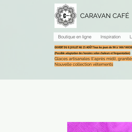
CARAVAN CAFÉ
Boutique en ligne
Inspiration
L
OUVERT DU 8 JUILLET AU 25 AOÛT Tous les jours de 9H à 14H/14H
(Possible adaptation des horaires selon chaleurs et frequentation)
Glaces artisanales (l'après midi), grani
Nouvelle collection vêtements