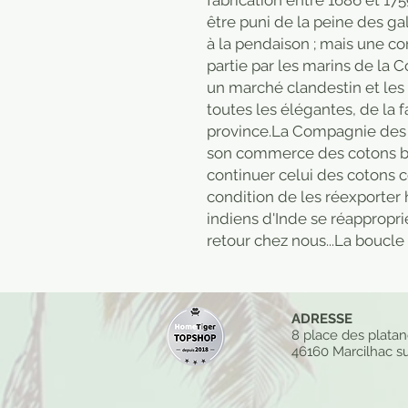
fabrication entre 1686 et 17
être puni de la peine des ga
à la pendaison ; mais une c
partie par les marins de la
un marché clandestin et les 
toutes les élégantes, de la f
province.La Compagnie des I
son commerce des cotons bl
continuer celui des cotons c
condition de les réexporter 
indiens d'Inde se réapproprie
retour chez nous...La boucle
ADRESSE
8 place des plata
46160 Marcilhac su