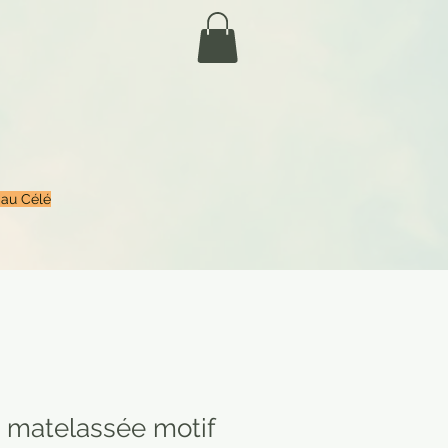
 au Célé
 matelassée motif