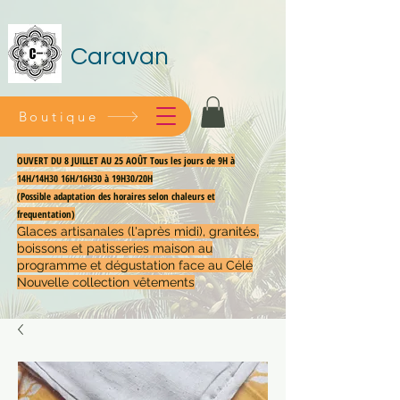
Caravan
Boutique
OUVERT DU 8 JUILLET AU 25 AOÛT Tous les jours de 9H à
14H/14H30 16H/16H30 à 19H30/20H
(Possible adaptation des horaires selon chaleurs et
frequentation)
Glaces artisanales (l'après midi), granités,
boissons et patisseries maison au
programme et dégustation face au Célé
Nouvelle collection vêtements