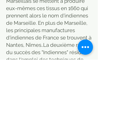
Marseillais se mettent à produire
eux-mêmes ces tissus en 1660 qui
prennent alors le nom d'indiennes
de Marseille. En plus de Marseille,
les principales manufactures
d'indiennes de France se trouvent à
Nantes, Nîmes..La deuxième raison
du succès des "Indiennes" résidait
dans l'emploi des techniques de
peinture et surtout d'impression sur
étoffe, dont l'Europe ignorait
jusque-là le principe de fixation.
Elles étaient peintes avec deux
couleurs dominantes, le rouge, tiré
de la racine de garance et le bleu,
extrait de l'indigotier.La folie pour
les "Indiennes" fut telle en France
qu'une prohibition en interdit le
port, la vente et la fabrication entre