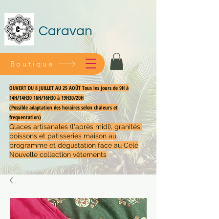
Caravan
Boutique
OUVERT DU 8 JUILLET AU 25 AOÛT Tous les jours de 9H à
14H/14H30 16H/16H30 à 19H30/20H
(Possible adaptation des horaires selon chaleurs et
frequentation)
Glaces artisanales (l'après midi), granités,
boissons et patisseries maison au
programme et dégustation face au Célé
Nouvelle collection vêtements