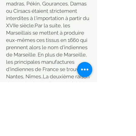
madras, Pékin, Gourances, Damas
ou Cirsacs étaient strictement
interdites à l'importation à partir du
XVIIe siècle.Par la suite, les
Marseillais se mettent à produire
eux-mêmes ces tissus en 1660 qui
prennent alors le nom d'indiennes
de Marseille. En plus de Marseille,
les principales manufactures
d'indiennes de France se trouvent à
Nantes, Nîmes..La deuxième raison
du succès des "Indiennes" résidait
dans l'emploi des techniques de
peinture et surtout d'impression sur
étoffe, dont l'Europe ignorait
jusque-là le principe de fixation.
Elles étaient peintes avec deux
couleurs dominantes, le rouge, tiré
de la racine de garance et le bleu,