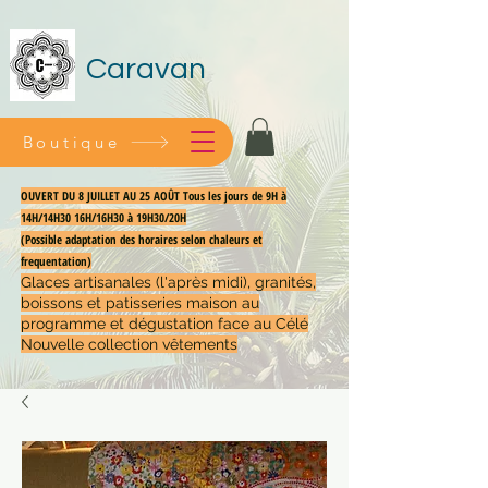
Caravan
Boutique
OUVERT DU 8 JUILLET AU 25 AOÛT Tous les jours de 9H à
14H/14H30 16H/16H30 à 19H30/20H
(Possible adaptation des horaires selon chaleurs et
frequentation)
Glaces artisanales (l'après midi), granités,
boissons et patisseries maison au
programme et dégustation face au Célé
Nouvelle collection vêtements