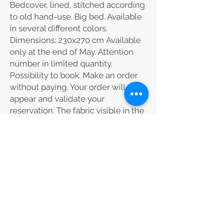
Bedcover, lined, stitched according
to old hand-use. Big bed. Available
in several different colors.
Dimensions: 230x270 cm Available
only at the end of May. Attention
number in limited quantity.
Possibility to book. Make an order
without paying. Your order will
appear and validate your
reservation. The fabric visible in the
photo is the one that will be used
for the realization. Sewing work on
it, underneath as on previous bed
covers.
Beige
Egg shell
Thank you for contacting me for
color. Possibility of matching the
cushions in 40X40 cm. Either add 20