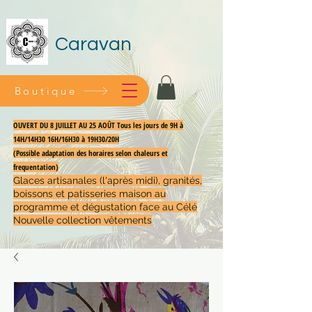
Caravan
Boutique
OUVERT DU 8 JUILLET AU 25 AOÛT Tous les jours de 9H à
14H/14H30 16H/16H30 à 19H30/20H
(Possible adaptation des horaires selon chaleurs et
frequentation)
Glaces artisanales (l'après midi), granités,
boissons et patisseries maison au
programme et dégustation face au Célé
Nouvelle collection vêtements