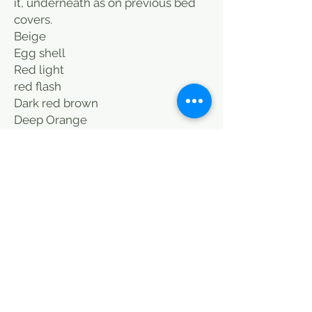
it, underneath as on previous bed
covers.
Beige
Egg shell
Red light
red flash
Dark red brown
Deep Orange
Dark blue
Blue light
Yellow
Turquoise
blue turquoise
Raspberry
Indian pink
Dark grey
light grey
Black
Thank you for contacting me for