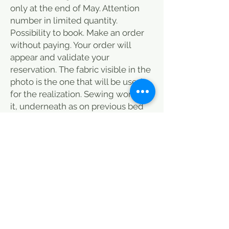
only at the end of May. Attention
number in limited quantity.
Possibility to book. Make an order
without paying. Your order will
appear and validate your
reservation. The fabric visible in the
photo is the one that will be used
for the realization. Sewing work on
it, underneath as on previous bed
covers.
Thank you for contacting me to
verify disponibility. Possibility of
matching the cushions in 40X40
cm. Either add 20 euros. Delivery
included.
Merci de me contacter pour la
couleur. possibilité d'assortir les