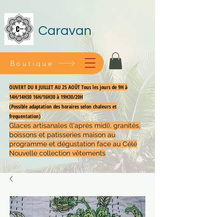
Caravan
Boutique
OUVERT DU 8 JUILLET AU 25 AOÛT Tous les jours de 9H à
14H/14H30 16H/16H30 à 19H30/20H
(Possible adaptation des horaires selon chaleurs et
frequentation)
Glaces artisanales (l'après midi), granités,
boissons et patisseries maison au
programme et dégustation face au Célé
Nouvelle collection vêtements