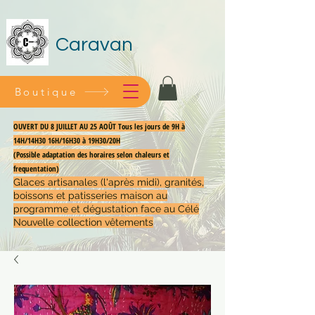
Caravan
Boutique
OUVERT DU 8 JUILLET AU 25 AOÛT Tous les jours de 9H à
14H/14H30 16H/16H30 à 19H30/20H
(Possible adaptation des horaires selon chaleurs et
frequentation)
Glaces artisanales (l'après midi), granités,
boissons et patisseries maison au
programme et dégustation face au Célé
Nouvelle collection vêtements