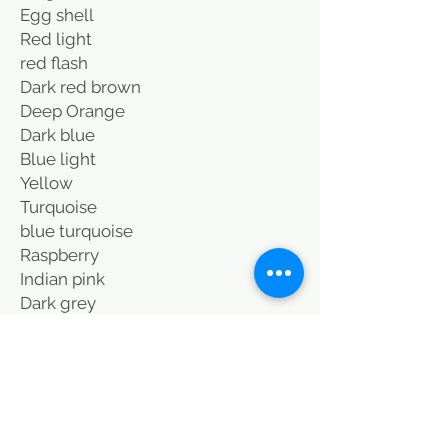
Egg shell
Red light
red flash
Dark red brown
Deep Orange
Dark blue
Blue light
Yellow
Turquoise
blue turquoise
Raspberry
Indian pink
Dark grey
light grey
Black
Thank you for contacting me for
color. Possibility of matching the
cushions in 40X40 cm. Either add 20
euros. Delivery included.